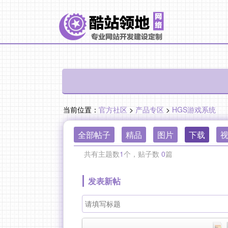
当前位置：
官方社区
>
产品专区
>
HGS游戏系统
全部帖子
精品
图片
下载
共有主题数
1
个，贴子数
0
篇
发表新帖