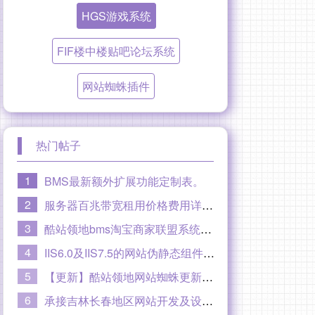
HGS游戏系统
FIF楼中楼贴吧论坛系统
网站蜘蛛插件
热门帖子
1
BMS最新额外扩展功能定制表。
2
服务器百兆带宽租用价格费用详情，100M百兆专线光纤线路。
3
酷站领地bms淘宝商家联盟系统【至尊版】大概功能介绍
4
IIS6.0及IIS7.5的网站伪静态组件ISAPI_Rewrite和URLRewrite下载
5
【更新】酷站领地网站蜘蛛更新到V2.0版本20180403
6
承接吉林长春地区网站开发及设计制作