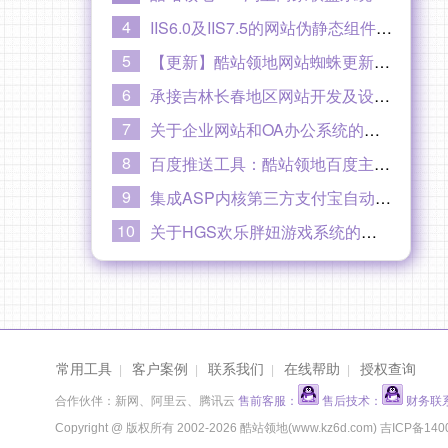
4
IIS6.0及IIS7.5的网站伪静态组件ISAPI_Rewrite和URLRewrite下载
5
【更新】酷站领地网站蜘蛛更新到V2.0版本20180403
6
承接吉林长春地区网站开发及设计制作
7
关于企业网站和OA办公系统的开发价格和费用
8
百度推送工具：酷站领地百度主动推送功能教程
9
集成ASP内核第三方支付宝自动即时到账接口业务及ASP微信支付接口开发
10
关于HGS欢乐胖妞游戏系统的免责声明
常用工具
客户案例
联系我们
在线帮助
授权查询
|
|
|
|
合作伙伴：新网、阿里云、腾讯云
售前客服：
售后技术：
财务联
Copyright @ 版权所有 2002-2026 酷站领地(www.kz6d.com)
吉ICP备140