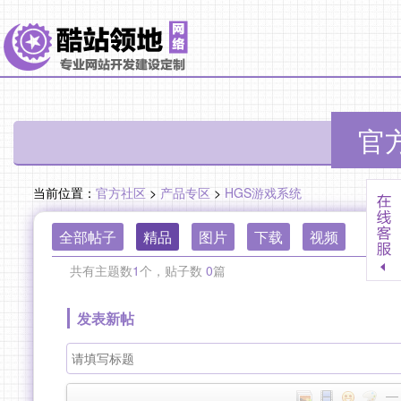
官方
当前位置：
官方社区
>
产品专区
>
HGS游戏系统
全部帖子
精品
图片
下载
视频
共有主题数
1
个，贴子数
0
篇
发表新帖