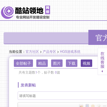
官方
当前位置：
官方社区
>
产品专区
>
HGS游戏系统
全部帖子
精品
图片
下载
视频
共有主题数
1
个，贴子数
0
篇
发表新帖