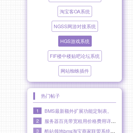
淘宝客OA系统
NGSS网游对接系统
HGS游戏系统
FIF楼中楼贴吧论坛系统
网站蜘蛛插件
热门帖子
1
BMS最新额外扩展功能定制表。
2
服务器百兆带宽租用价格费用详情，100M百兆专线光纤线路。
3
酷站领地bms淘宝商家联盟系统【至尊版】大概功能介绍