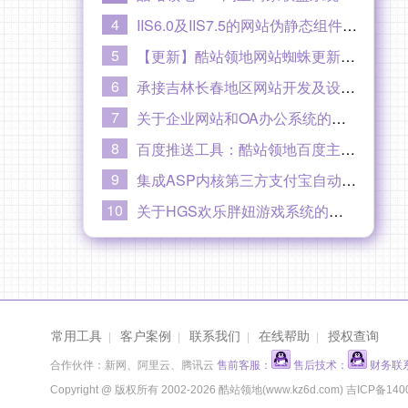
4
IIS6.0及IIS7.5的网站伪静态组件ISAPI_Rewrite和URLRewrite下载
5
【更新】酷站领地网站蜘蛛更新到V2.0版本20180403
6
承接吉林长春地区网站开发及设计制作
7
关于企业网站和OA办公系统的开发价格和费用
8
百度推送工具：酷站领地百度主动推送功能教程
9
集成ASP内核第三方支付宝自动即时到账接口业务及ASP微信支付接口开发
10
关于HGS欢乐胖妞游戏系统的免责声明
常用工具
客户案例
联系我们
在线帮助
授权查询
|
|
|
|
合作伙伴：新网、阿里云、腾讯云
售前客服：
售后技术：
财务联
Copyright @ 版权所有 2002-2026 酷站领地(www.kz6d.com)
吉ICP备140