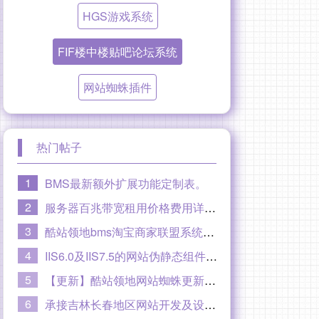
HGS游戏系统
FIF楼中楼贴吧论坛系统
网站蜘蛛插件
热门帖子
1
BMS最新额外扩展功能定制表。
2
服务器百兆带宽租用价格费用详情，100M百兆专线光纤线路。
3
酷站领地bms淘宝商家联盟系统【至尊版】大概功能介绍
4
IIS6.0及IIS7.5的网站伪静态组件ISAPI_Rewrite和URLRewrite下载
5
【更新】酷站领地网站蜘蛛更新到V2.0版本20180403
6
承接吉林长春地区网站开发及设计制作