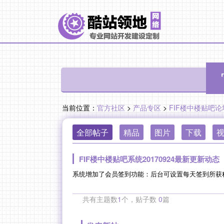
当前位置：
官方社区
>
产品专区
>
FIF楼中楼贴吧
全部帖子
精品
图片
下载
FIF楼中楼贴吧系统20170924最新更新动态
共有主题数
1
个，贴子数
0
篇